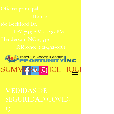
Oficina principal:
Hours:
180 Beckford Dr.
L-V 7:45 AM - 4:30 PM
Henderson, NC 27536
Teléfono:
252-492-0161
SUMMER OFFICE HOURS,  JUN 
MEDIDAS DE
SEGURIDAD COVID-
19